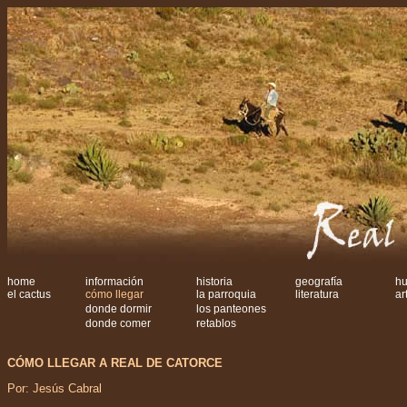
home
información
historia
geografía
hu
el cactus
cómo llegar
la parroquia
literatura
ar
donde dormir
los panteones
donde comer
retablos
CÓMO LLEGAR A REAL DE CATORCE
Por: Jesús Cabral