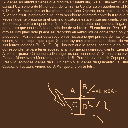
Si vienes en autobús tienes que dirigirte a Matehuala, S.L.P. Una vez que h
Central Camionera de Matehuala, de la misma Central salen autobuses al Re
y 18 hrs. Es necesario un transbordo en el túnel Ogarrio, cuyo costo está inc
Si vienes en tu propio vehículo, esta sección te orientará sobre la ruta que 
veces la gente pregunta si el camino a Catorce está en buenas condiciones 
vehículos y a este respecto es útil señalar, claramente, que puedes llegar 
por la ruta que aquí señalo en todo tipo de vehículo. El camino de Real a E
otro asunto pues solo puede ser recorrido en vehículos de doble tracción y
precaución. Para utilizar esta sección es necesario que primero definas el 
vienes, ve el croquis que sigue. Si no estoy muy desorientado, debes de ve
siguientes regiones (A - B - C - D). Una vez que lo sepas, haces clic en la l
correspondiente para tener acceso a la información correspondiente. Ejempl
Alaska, Tijuana, Chihuahua o Durango, es que vienes de A. Si en cambio 
Florida, Monclova o Monterrey, vienes de B. Pero si tu vienes de Zapopan,
Fresnillo, entonces vienes de C. En cambio, si vienes de Querétaro, la Ciu
Oaxaca o Yucatán, vienes de D. Así que clic en tu letra...