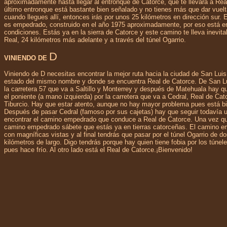
aproximadamente hasta llegar al entronque de Catorce, que te llevará a Rea
último entronque está bastante bien señalado y no tienes más que dar vuelt
cuando llegues allí, entonces irás por unos 25 kilómetros en dirección sur.
es empedrado, construido en el año 1975 aproximadamente, por eso está e
condiciones. Estás ya en la sierra de Catorce y este camino te lleva inevit
Real, 24 kilómetros más adelante y a través del túnel Ogarrio.
D
VINIENDO DE
Viniendo de D necesitas encontrar la mejor ruta hacia la ciudad de San Luis 
estado del mismo nombre y donde se encuentra Real de Catorce. De San L
la carretera 57 que va a Saltillo y Monterrey y después de Matehuala hay q
el poniente (a mano izquierda) por la carretera que va a Cedral, Real de Ca
Tiburcio. Hay que estar atento, aunque no hay mayor problema pues está b
Después de pasar Cedral (famoso por sus cajetas) hay que seguir todavía 
encontrar el camino empedrado que conduce a Real de Catorce. Una vez qu
camino empedrado sábete que estás ya en tierras catorceñas. El camino em
con magníficas vistas y al final tendrás que pasar por el túnel Ogarrio de d
kilómetros de largo. Digo tendrás porque hay quien tiene fobia por los túnel
pues hace frío. Al otro lado está el Real de Catorce.¡Bienvenido!