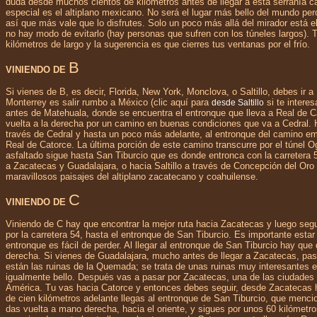
duda desde muchos cientos de kilómetros antes de llegar a esta serranía c
especial es el altiplano mexicano. No será el lugar más bello del mundo pe
así que más vale que lo disfrutes. Solo un poco más allá del mirador está el 
no hay modo de evitarlo (hay personas que sufren con los túneles largos). 
kilómetros de largo y la sugerencia es que cierres tus ventanas por el frío.
B
VINIENDO DE
Si vienes de B, es decir, Florida, New York, Monclova, o Saltillo, debes ir 
Monterrey es salir rumbo a México (clic aquí para
si te intere
desde Saltillo
antes de Matehuala, donde se encuentra el entronque que lleva a Real de C
vuelta a la derecha por un camino en buenas condiciones que va a Cedral. 
través de Cedral y hasta un poco más adelante, al entronque del camino e
Real de Catorce. La última porción de este camino transcurre por el túnel O
asfaltado sigue hasta San Tiburcio que es donde entronca con la carretera
a Zacatecas y Guadalajara, o hacia Saltillo a través de Concepción del Oro 
maravillosos paisajes del altiplano zacatecano y coahuilense.
C
VINIENDO DE
Viniendo de C hay que encontrar la mejor ruta hacia Zacatecas y luego segui
por la carretera 54, hasta el entronque de San Tiburcio. Es importante estar
entronque es fácil de perder. Al llegar al entronque de San Tiburcio hay que 
derecha. Si vienes de Guadalajara, mucho antes de llegar a Zacatecas, pas
están las ruinas de la Quemada; se trata de unas ruinas muy interesantes e
igualmente bello. Después vas a pasar por Zacatecas, una de las ciudades
América. Tu vas hacia Catorce y entonces debes seguir, desde Zacatecas h
de cien kilómetros adelante llegas al entronque de San Tiburcio, que menci
das vuelta a mano derecha, hacia el oriente, y sigues por unos 60 kilómetr