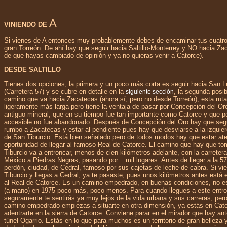
A
VINIENDO DE
Si vienes de A entonces muy probablemente debes de encaminar tus cuatro
gran Torreón. De ahí hay que seguir hacia Saltillo-Monterrey y NO hacia Z
de que hayas cambiado de opinión y ya no quieras venir a Catorce).
DESDE SALTILLO
Tienes dos opciones, la primera y un poco más corta es seguir hacia San L
(Carretera 57) y se cubre en detalle en la
, la segunda posib
siguiente sección
camino que va hacia Zacatecas (ahora sí, pero no desde Torreón), esta ruta
ligeramente más larga pero tiene la ventaja de pasar por Concepción del Or
antiguo mineral, que en su tiempo fue tan importante como Catorce y que p
accesible no fue abandonado. Después de Concepción del Oro hay que seg
rumbo a Zacatecas y estar al pendiente pues hay que desviarse a la izquier
de San Tiburcio. Está bien señalado pero de todos modos hay que estar ate
oportunidad de llegar al famoso Real de Catorce. El camino que hay que t
Tiburcio va a entroncar, menos de cien kilómetros adelante, con la carreter
México a Piedras Negras, pasando por... mil lugares. Antes de llegar a la 57
perdón, ciudad, de Cedral, famoso por sus cajetas de leche de cabra. Si v
Tiburcio y llegas a Cedral, ya te pasaste, pues unos kilómetros antes está 
al Real de Catorce. Es un camino empedrado, en buenas condiciones, no es
(a mano) en 1975 poco más, poco menos. Para cuando llegues a este entr
seguramente te sentirás ya muy lejos de la vida urbana y sus carreras, pero
camino empedrado empiezas a situarte en otra dimensión, ya estás en Cat
adentrarte en la sierra de Catorce. Conviene parar en el mirador que hay ante
túnel Ogarrio. Estás en lo que para muchos es un territorio de gran belleza 