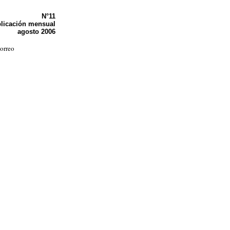
N°11
licación mensual
agosto 2006
orreo