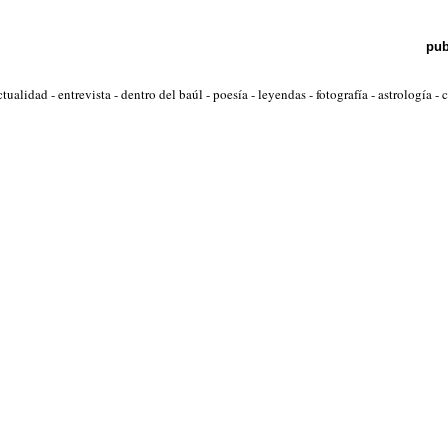
pub
ctualidad
-
entrevista
-
dentro del baúl
-
poesía
-
leyendas
-
fotografía
-
astrología
-
c